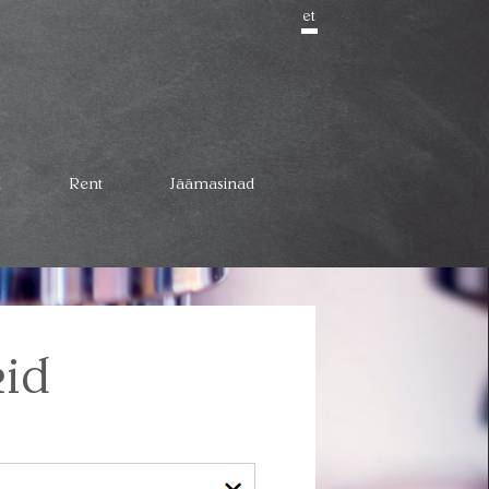
et
d
Rent
Jäämasinad
kid