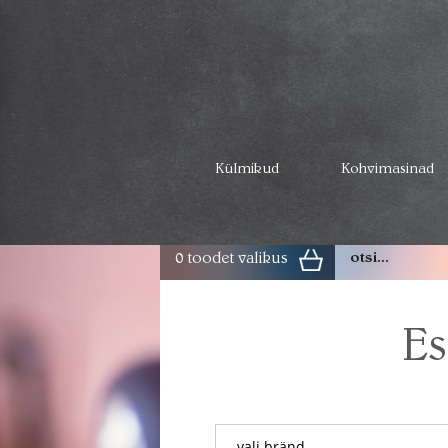
Külmikud
Kohvimasinad
0 toodet valikus
Es