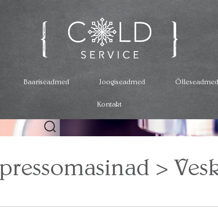
Baariseadmed
Joogiseadmed
Õlleseadme
Kontakt
pressomasinad > Ves